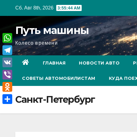
Перейти
Сб. Авг 8th, 2026
3:55:45 AM
к
содержимому
Путь машины
Колесо времени
W
h
T
ГЛАВНАЯ
НОВОСТИ АВТО
Р
a
e
V
t
СОВЕТЫ АВТОМОБИЛИСТАМ
КУДА ПОЕ
l
K
V
s
e
i
A
O
Санкт-Петербург
g
b
p
d
r
О
e
p
n
a
т
r
o
m
п
k