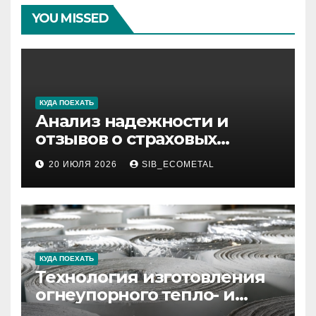
YOU MISSED
КУДА ПОЕХАТЬ
Анализ надежности и
отзывов о страховых
компаниях по итогам 2026
20 ИЮЛЯ 2026
SIB_ECOMETAL
года
КУДА ПОЕХАТЬ
Технология изготовления
огнеупорного тепло- и
звукоизоляционного