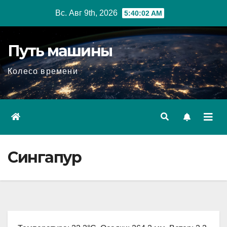
Перейти
Вс. Авг 9th, 2026
5:40:03 AM
к
содержимому
Путь машины
Колесо времени
Сингапур