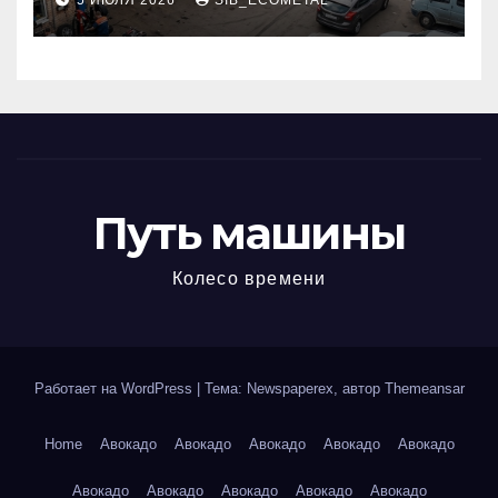
5 ИЮЛЯ 2026
SIB_ECOMETAL
МКАД
Путь машины
Колесо времени
Работает на WordPress
|
Тема: Newspaperex, автор
Themeansar
Home
Авокадо
Авокадо
Авокадо
Авокадо
Авокадо
Авокадо
Авокадо
Авокадо
Авокадо
Авокадо