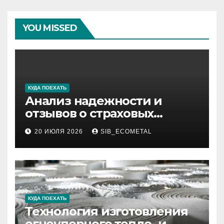
YOU MISSED
КУДА ПОЕХАТЬ
Анализ надежности и
отзывов о страховых
компаниях по итогам 2026
20 ИЮЛЯ 2026
SIB_ECOMETAL
года
КУДА ПОЕХАТЬ
Технология изготовления
огнеупорного тепло- и