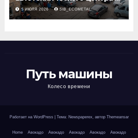
районе 84-го километра
5 ИЮЛЯ 2026
SIB_ECOMETAL
МКАД
Путь машины
Колесо времени
Работает на WordPress
|
Тема: Newspaperex, автор
Themeansar
Home
Авокадо
Авокадо
Авокадо
Авокадо
Авокадо