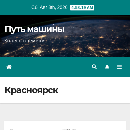
Перейти
Сб. Авг 8th, 2026
4:58:20 AM
к
содержимому
Путь машины
Колесо времени
Красноярск