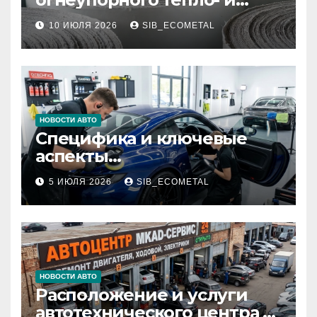
звукоизоляционного
10 ИЮЛЯ 2026
SIB_ECOMETAL
картона МКРК-500 из
муллитокремнеземистого
волокна
НОВОСТИ АВТО
Специфика и ключевые
аспекты
профессионального
5 ИЮЛЯ 2026
SIB_ECOMETAL
детейлинга кузова и
салона
НОВОСТИ АВТО
Расположение и услуги
автотехнического центра в