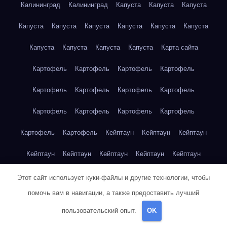
Калининград
Калининград
Капуста
Капуста
Капуста
Капуста
Капуста
Капуста
Капуста
Капуста
Капуста
Капуста
Капуста
Капуста
Капуста
Карта сайта
Картофель
Картофель
Картофель
Картофель
Картофель
Картофель
Картофель
Картофель
Картофель
Картофель
Картофель
Картофель
Картофель
Картофель
Кейптаун
Кейптаун
Кейптаун
Кейптаун
Кейптаун
Кейптаун
Кейптаун
Кейптаун
Кейптаун
Кейптаун
Кейптаун
Кейптаун
Кейптаун
Этот сайт использует куки-файлы и другие технологии, чтобы
помочь вам в навигации, а также предоставить лучший
Кейптаун
Кейптаун
Кейптаун
Кейптаун
Кейптаун
пользовательский опыт.
OK
Клубника
Клубника
Клубника
Клубника
Клубника