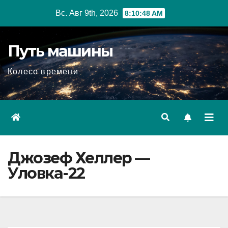
Перейти
Вс. Авг 9th, 2026
8:10:49 AM
к
содержимому
Путь машины
Колесо времени
Джозеф Хеллер —
Уловка-22