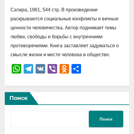
Сатира, 1961, 544 стр. В произведении
раскрываются социальные конфликты и вечные
ценности человечества. Автор поднимает темы
любви, свободы и борьбы с внутренними
противоречиями. Книга заставляет задуматься о
смысле жизни и месте человека в обществе.
W
T
V
Vi
O
О
h
el
K
b
d
тп
at
e
er
n
р
s
gr
o
а
Поиск
A
a
kl
в
p
m
a
и
Поиск
p
ss
ть