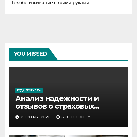
Техобслуживание своими руками
YOU MISSED
КУДА ПОЕХАТЬ
Анализ надежности и
отзывов о страховых
компаниях по итогам 2026
20 ИЮЛЯ 2026
SIB_ECOMETAL
года