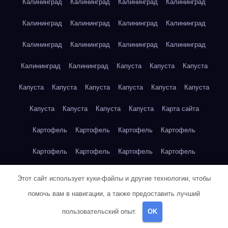
Калининград
Калининград
Калининград
Калининград
Калининград
Калининград
Калининград
Калининград
Калининград
Калининград
Калининград
Калининград
Калининград
Калининград
Капуста
Капуста
Капуста
Капуста
Капуста
Капуста
Капуста
Капуста
Капуста
Капуста
Капуста
Капуста
Капуста
Карта сайта
Картофель
Картофель
Картофель
Картофель
Картофель
Картофель
Картофель
Картофель
Картофель
Картофель
Картофель
Картофель
Этот сайт использует куки-файлы и другие технологии, чтобы
помочь вам в навигации, а также предоставить лучший
Картофель
Картофель
Кейптаун
Кейптаун
Кейптаун
пользовательский опыт.
OK
Кейптаун
Кейптаун
Кейптаун
Кейптаун
Кейптаун