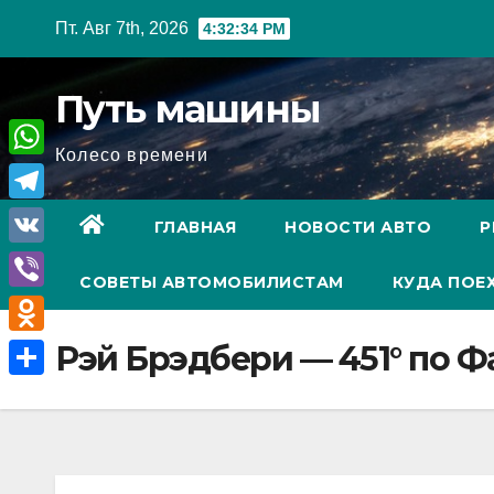
Перейти
Пт. Авг 7th, 2026
4:32:35 PM
к
содержимому
Путь машины
Колесо времени
W
h
T
ГЛАВНАЯ
НОВОСТИ АВТО
Р
a
e
V
t
СОВЕТЫ АВТОМОБИЛИСТАМ
КУДА ПОЕ
l
K
V
s
e
i
A
O
Рэй Брэдбери — 451° по 
g
b
p
d
r
О
e
p
n
a
т
r
o
m
п
k