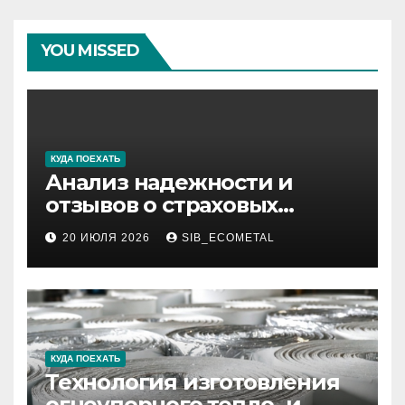
YOU MISSED
КУДА ПОЕХАТЬ
Анализ надежности и
отзывов о страховых
компаниях по итогам 2026
20 ИЮЛЯ 2026
SIB_ECOMETAL
года
КУДА ПОЕХАТЬ
Технология изготовления
огнеупорного тепло- и