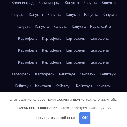
Калининград
Калининград
Капуста
Капуста
Капуста
Капуста
Капуста
Капуста
Капуста
Капуста
Капуста
Капуста
Капуста
Капуста
Капуста
Карта сайта
Картофель
Картофель
Картофель
Картофель
Картофель
Картофель
Картофель
Картофель
Картофель
Картофель
Картофель
Картофель
Картофель
Картофель
Кейптаун
Кейптаун
Кейптаун
Кейптаун
Кейптаун
Кейптаун
Кейптаун
Кейптаун
Кейптаун
Кейптаун
Кейптаун
Кейптаун
Кейптаун
Этот сайт использует куки-файлы и другие технологии, чтобы
помочь вам в навигации, а также предоставить лучший
Кейптаун
Кейптаун
Кейптаун
Кейптаун
Кейптаун
пользовательский опыт.
OK
Клубника
Клубника
Клубника
Клубника
Клубника