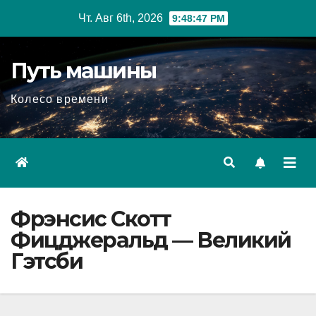
Перейти
Чт. Авг 6th, 2026
9:48:48 PM
к
содержимому
Путь машины
Колесо времени
Фрэнсис Скотт
Фицджеральд — Великий
Гэтсби