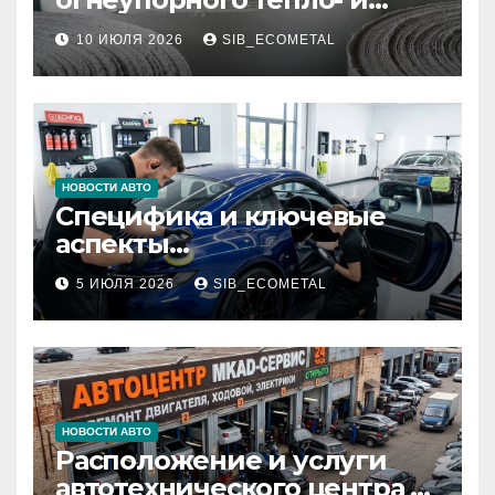
звукоизоляционного
10 ИЮЛЯ 2026
SIB_ECOMETAL
картона МКРК-500 из
муллитокремнеземистого
волокна
НОВОСТИ АВТО
Специфика и ключевые
аспекты
профессионального
5 ИЮЛЯ 2026
SIB_ECOMETAL
детейлинга кузова и
салона
НОВОСТИ АВТО
Расположение и услуги
автотехнического центра в