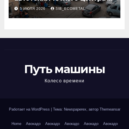
районе 84-го километра
5 ИЮЛЯ 2026
SIB_ECOMETAL
МКАД
Путь машины
Колесо времени
Работает на WordPress
|
Тема: Newspaperex, автор
Themeansar
Home
Авокадо
Авокадо
Авокадо
Авокадо
Авокадо