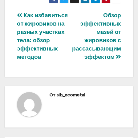
Навигация
Как избавиться
Обзор
от жировиков на
эффективных
по
разных участках
мазей от
записям
тела: обзор
жировиков с
эффективных
рассасывающим
методов
эффектом
От
sib_ecometal