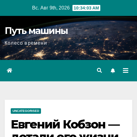
Перейти
Вс. Авг 9th, 2026
10:34:04 AM
к
содержимому
Путь машины
Колесо времени
UNCATEGORISED
Евгений Кобзон —
детали его жизни,