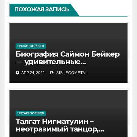
ПОХОЖАЯ ЗАПИСЬ
UNCATEGORISED
Биография Саймон Бейкер
— удивительные
подробности из жизни
АПР 24, 2022
SIB_ECOMETAL
актера, которые вы
обязательно хотели знать!
UNCATEGORISED
Талгат Нигматулин –
неотразимый танцор,
непревзойденный