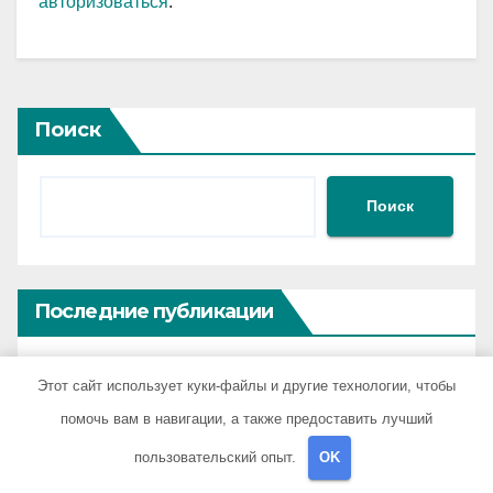
авторизоваться
.
Поиск
Поиск
Последние публикации
Анализ надежности и отзывов о страховых
Этот сайт использует куки-файлы и другие технологии, чтобы
компаниях по итогам 2026 года
помочь вам в навигации, а также предоставить лучший
пользовательский опыт.
OK
Технология изготовления огнеупорного тепло- и
звукоизоляционного картона МКРК-500 из