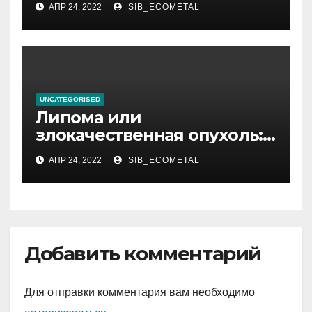
АПР 24, 2022
SIB_ECOMETAL
постановщик хореографии,
великолепный актер и
славный, положительный
человек
UNCATEGORISED
Липома или
злокачественная опухоль:
как отличить
АПР 24, 2022
SIB_ECOMETAL
Добавить комментарий
Для отправки комментария вам необходимо