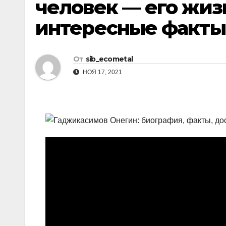
человек — его жиз
р
l
а
интересные факты
a
в
s
и
От
sib_ecometal
s
т
НОЯ 17, 2021
n
ь
i
k
i