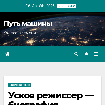
Перейти
Сб. Авг 8th, 2026
3:06:08 AM
к
содержимому
Путь машины
Колесо времени
UNCATEGORISED
Усков режиссер —
биография