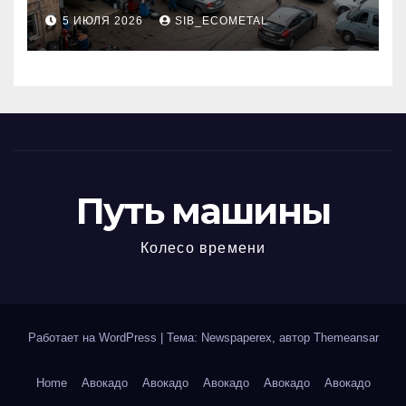
районе 84-го километра
5 ИЮЛЯ 2026
SIB_ECOMETAL
МКАД
Путь машины
Колесо времени
Работает на WordPress
|
Тема: Newspaperex, автор
Themeansar
Home
Авокадо
Авокадо
Авокадо
Авокадо
Авокадо