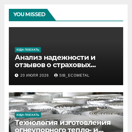
YOU MISSED
КУДА ПОЕХАТЬ
Анализ надежности и
отзывов о страховых
компаниях по итогам 2026
20 ИЮЛЯ 2026
SIB_ECOMETAL
года
КУДА ПОЕХАТЬ
Технология изготовления
огнеупорного тепло- и