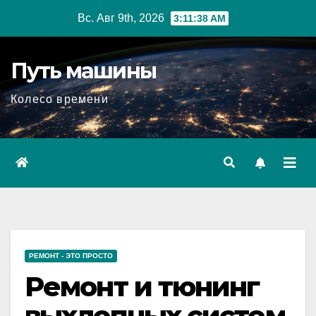
Перейти
Вс. Авг 9th, 2026
3:11:39 AM
к
содержимому
Путь машины
Колесо времени
РЕМОНТ - ЭТО ПРОСТО
Ремонт и тюнинг
выхлопных систем