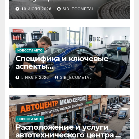
звукоизоляционного
10 ИЮЛЯ 2026
SIB_ECOMETAL
картона МКРК-500 из
муллитокремнеземистого
волокна
НОВОСТИ АВТО
Специфика и ключевые
аспекты
профессионального
5 ИЮЛЯ 2026
SIB_ECOMETAL
детейлинга кузова и
салона
НОВОСТИ АВТО
Расположение и услуги
автотехнического центра в