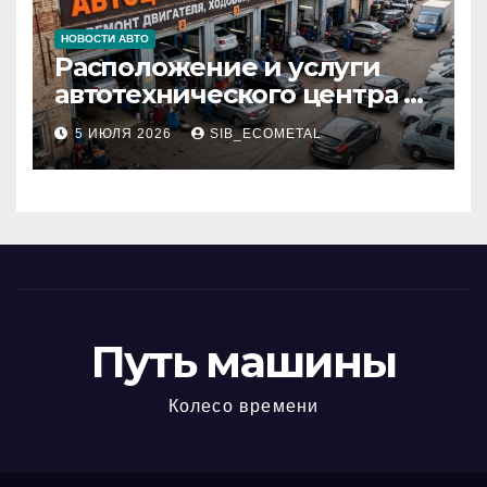
НОВОСТИ АВТО
Расположение и услуги
автотехнического центра в
районе 84-го километра
5 ИЮЛЯ 2026
SIB_ECOMETAL
МКАД
Путь машины
Колесо времени