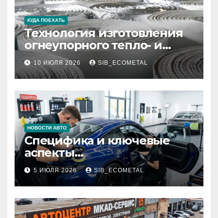
КУДА ПОЕХАТЬ
Технология изготовления
огнеупорного тепло- и
звукоизоляционного
10 ИЮЛЯ 2026
SIB_ECOMETAL
картона МКРК-500 из
муллитокремнеземистого
волокна
НОВОСТИ АВТО
Специфика и ключевые
аспекты
профессионального
5 ИЮЛЯ 2026
SIB_ECOMETAL
детейлинга кузова и
салона