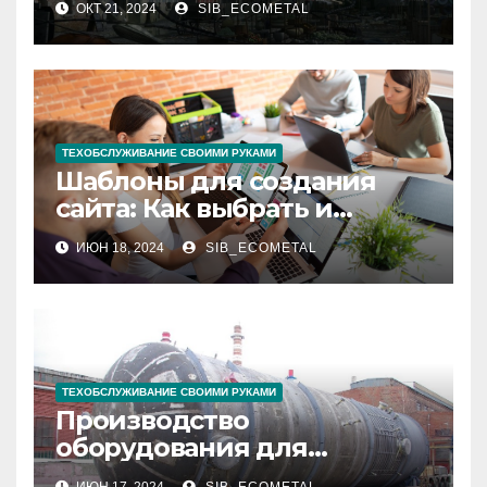
ОКТ 21, 2024
SIB_ECOMETAL
ТЕХОБСЛУЖИВАНИЕ СВОИМИ РУКАМИ
Шаблоны для создания
сайта: Как выбрать и
использовать
ИЮН 18, 2024
SIB_ECOMETAL
ТЕХОБСЛУЖИВАНИЕ СВОИМИ РУКАМИ
Производство
оборудования для
нефтегазового комплекса,