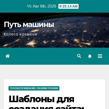
Перейти
Чт. Авг 6th, 2026
9:25:15 AM
к
содержимому
Путь машины
Колесо времени
ТЕХОБСЛУЖИВАНИЕ СВОИМИ РУКАМИ
Шаблоны для
создания сайта: