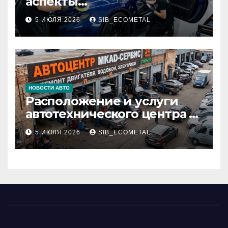
аспекты
профессионального
5 ИЮЛЯ 2026
SIB_ECOMETAL
детейлинга кузова и
салона
НОВОСТИ АВТО
Расположение и услуги
автотехнического центра в
районе 84-го километра
5 ИЮЛЯ 2026
SIB_ECOMETAL
МКАД