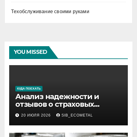
Техобслуживание своими руками
YOU MISSED
КУДА ПОЕХАТЬ
Анализ надежности и
отзывов о страховых
компаниях по итогам 2026
20 ИЮЛЯ 2026
SIB_ECOMETAL
года