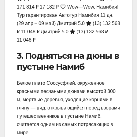
171 814 ₽
17 182 ₽
Wow—Wow, Намибия!
Тур гарантирован Автотур Намибия
11 дн.
(29 апр – 09 май)
Дмитрий 5.0
(13)
132 568
₽
11 048 ₽
Дмитрий 5.0
(13)
132 568 ₽
11 048 ₽
3. Подняться на дюны в
пустыне Намиб
Белое плато Соссусфлей, окруженное
красными песчаными дюнами высотой 300
м, мертвые деревья, уходящие корнями в
глину — вид, открывающийся перед взорами
путешественников в пустыне Намиб,
считается одним из самых потрясающих в
мире.