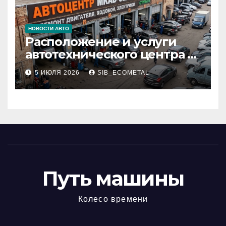
НОВОСТИ АВТО
Расположение и услуги
автотехнического центра в
районе 84-го километра
5 ИЮЛЯ 2026
SIB_ECOMETAL
МКАД
Путь машины
Колесо времени