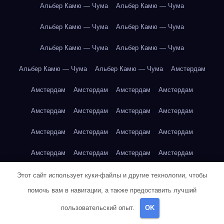
Альбер Камю — Чума
Альбер Камю — Чума
Альбер Камю — Чума
Альбер Камю — Чума
Альбер Камю — Чума
Альбер Камю — Чума
Альбер Камю — Чума
Альбер Камю — Чума
Амстердам
Амстердам
Амстердам
Амстердам
Амстердам
Амстердам
Амстердам
Амстердам
Амстердам
Амстердам
Амстердам
Амстердам
Амстердам
Амстердам
Амстердам
Амстердам
Амстердам
Амстердам
Амстердам
Антон Чехов — Вишнёвый сад
Этот сайт использует куки-файлы и другие технологии, чтобы
помочь вам в навигации, а также предоставить лучший
Антон Чехов — Вишнёвый сад
Антон Чехов — Вишнёвый сад
пользовательский опыт.
OK
Антон Чехов — Вишнёвый сад
Антон Чехов — Вишнёвый сад