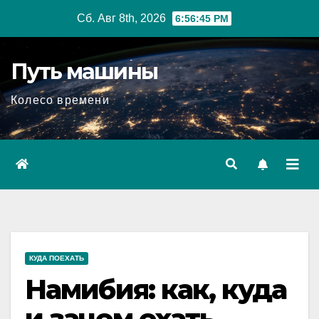
Перейти
Сб. Авг 8th, 2026
6:56:46 PM
к
содержимому
Путь машины
Колесо времени
КУДА ПОЕХАТЬ
Намибия: как, куда
и зачем ехать