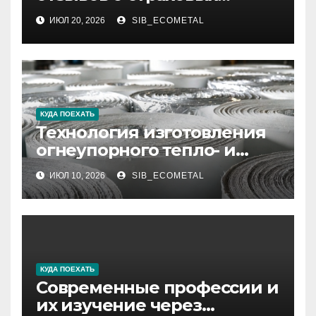
компаниях по итогам 2026
ИЮЛ 20, 2026
SIB_ECOMETAL
года
КУДА ПОЕХАТЬ
Технология изготовления
огнеупорного тепло- и
звукоизоляционного
ИЮЛ 10, 2026
SIB_ECOMETAL
картона МКРК-500 из
муллитокремнеземистого
волокна
КУДА ПОЕХАТЬ
Современные профессии и
их изучение через