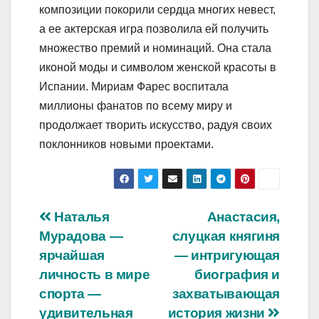
композиции покорили сердца многих невест,
а ее актерская игра позволила ей получить
множество премий и номинаций. Она стала
иконой моды и символом женской красоты в
Испании. Мириам Фарес воспитала
миллионы фанатов по всему миру и
продолжает творить искусство, радуя своих
поклонников новыми проектами.
Навигация
Наталья
Анастасия,
Мурадова —
слуцкая княгиня
по
ярчайшая
— интригующая
записям
личность в мире
биография и
спорта —
захватывающая
удивительная
история жизни