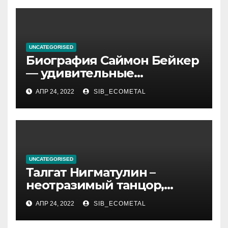
UNCATEGORISED
Биография Саймон Бейкер
— удивительные
подробности из жизни
АПР 24, 2022
SIB_ECOMETAL
актера, которые вы
обязательно хотели знать!
UNCATEGORISED
Талгат Нигматулин –
неотразимый танцор,
непревзойденный
АПР 24, 2022
SIB_ECOMETAL
постановщик хореографии,
великолепный актер и