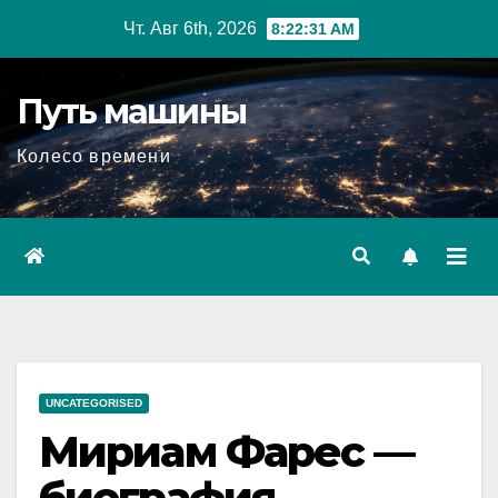
Перейти
Чт. Авг 6th, 2026
8:22:32 AM
к
содержимому
Путь машины
Колесо времени
UNCATEGORISED
Мириам Фарес —
биография,