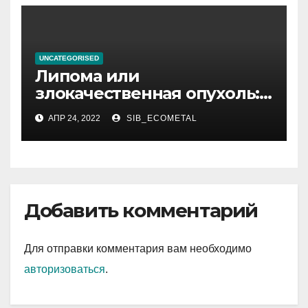
славный, положительный
человек
UNCATEGORISED
Липома или
злокачественная опухоль:
как отличить
АПР 24, 2022
SIB_ECOMETAL
Добавить комментарий
Для отправки комментария вам необходимо
авторизоваться
.