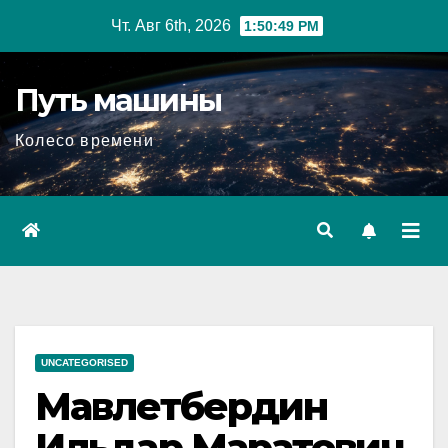
Перейти
Чт. Авг 6th, 2026
1:50:50 PM
к
содержимому
Путь машины
Колесо времени
UNCATEGORISED
Мавлетбердин
Ильдар Маратович