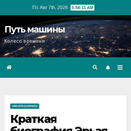
Перейти
Пт. Авг 7th, 2026
5:58:12 AM
к
содержимому
Путь машины
Колесо времени
UNCATEGORISED
Краткая
биография Эрьзя