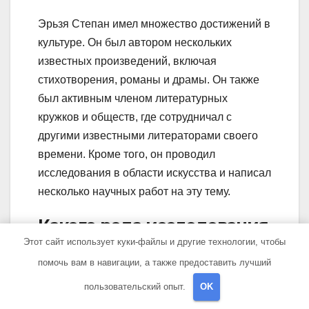
Эрьзя Степан имел множество достижений в
культуре. Он был автором нескольких
известных произведений, включая
стихотворения, романы и драмы. Он также
был активным членом литературных
кружков и обществ, где сотрудничал с
другими известными литераторами своего
времени. Кроме того, он проводил
исследования в области искусства и написал
несколько научных работ на эту тему.
Какого рода исследования
Этот сайт использует куки-файлы и другие технологии, чтобы
проводил Эрьзя Степан?
помочь вам в навигации, а также предоставить лучший
Эрьзя Степан проводил исследования в
пользовательский опыт.
OK
области искусства, в частности изучал