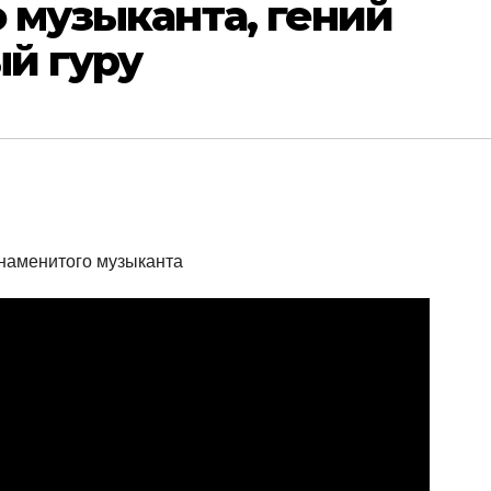
 музыканта, гений
й гуру