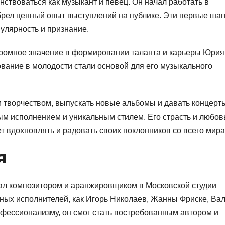
твоваться как музыкант и певец. Он начал работать в
брел ценный опыт выступлений на публике. Эти первые шаг
улярность и признание.
громное значение в формировании таланта и карьеры Юрия
вание в молодости стали основой для его музыкального
 творчеством, выпускать новые альбомы и давать концерт
м исполнением и уникальным стилем. Его страсть и любовь
 вдохновлять и радовать своих поклонников со всего мира
я
ал композитором и аранжировщиком в Московской студии
тных исполнителей, как Игорь Николаев, Жанны Фриске, Ва
офессионализму, он смог стать востребованным автором и