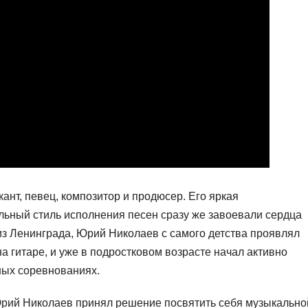
ант, певец, композитор и продюсер. Его яркая
льный стиль исполнения песен сразу же завоевали сердца
из Ленинграда, Юрий Николаев с самого детства проявлял
на гитаре, и уже в подростковом возрасте начал активно
ных соревнованиях.
Юрий Николаев принял решение посвятить себя музыкально