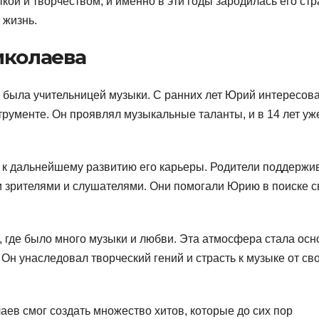
й и творчеством, и именно в эти годы зародилась его стр
 жизнь.
иколаева
ь была учительницей музыки. С ранних лет Юрий интересов
рументе. Он проявлял музыкальные таланты, и в 14 лет уж
 к дальнейшему развитию его карьеры. Родители поддержи
и зрителями и слушателями. Они помогали Юрию в поиске с
 где было много музыки и любви. Эта атмосфера стала осн
Он унаследовал творческий гений и страсть к музыке от св
ев смог создать множество хитов, которые до сих пор