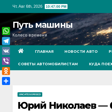
Перейти
Чт. Авг 6th, 2026
10:47:01 PM
к
содержимому
Путь машины
Колесо времени
W
h
T
ГЛАВНАЯ
НОВОСТИ АВТО
Р
a
e
V
t
СОВЕТЫ АВТОМОБИЛИСТАМ
КУДА ПОЕ
l
K
V
s
e
i
A
O
g
b
p
d
r
О
e
p
n
UNCATEGORISED
a
т
r
Юрий Николаев — 
o
m
п
k