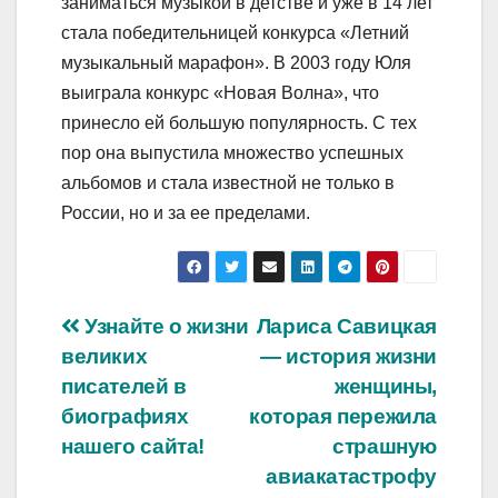
заниматься музыкой в детстве и уже в 14 лет
стала победительницей конкурса «Летний
музыкальный марафон». В 2003 году Юля
выиграла конкурс «Новая Волна», что
принесло ей большую популярность. С тех
пор она выпустила множество успешных
альбомов и стала известной не только в
России, но и за ее пределами.
Навигация
Узнайте о жизни
Лариса Савицкая
великих
— история жизни
по
писателей в
женщины,
записям
биографиях
которая пережила
нашего сайта!
страшную
авиакатастрофу