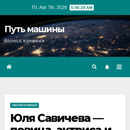
Перейти
Пт. Авг 7th, 2026
5:46:30 AM
к
содержимому
Путь машины
Колесо времени
UNCATEGORISED
Юля Савичева —
певица, актриса и