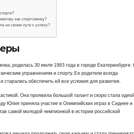
спорте?
мигову как спортсменку?
а на своем пути к успеху?
ьеры
нка, родилась 30 июля 1983 года в городе Екатеринбурге. 
зическим упражнениям и спорту. Ее родители всегда
 старались обеспечить ей все условия для развития.
стикой. Она проявила большой талант и скоро стала одной
году Юлия приняла участие в Олимпийских играх в Сиднее и
став самой молодой чемпионкой в истории российской
гова решила продолжить свою карьеру и стала тренироват