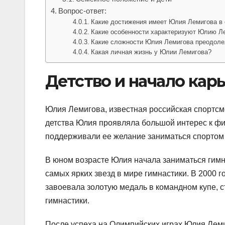
Вопрос-ответ:
Какие достижения имеет Юлия Лемигова в 
Какие особенности характеризуют Юлию Ле
Какие сложности Юлия Лемигова преодолел
Какая личная жизнь у Юлии Лемигова?
Детство и начало кар
Юлия Лемигова, известная российская спортсме
детства Юлия проявляла большой интерес к фи
поддерживали ее желание заниматься спортом и
В юном возрасте Юлия начала заниматься гимна
самых ярких звезд в мире гимнастики. В 2000 
завоевала золотую медаль в командном купе, 
гимнастики.
После успеха на Олимпийских играх Юлия Леми