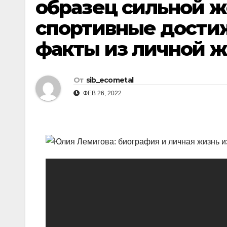
образец сильной 
р
l
а
спортивные дости
a
в
факты из личной 
s
и
s
т
n
От
sib_ecometal
ь
ФЕВ 26, 2022
i
k
i