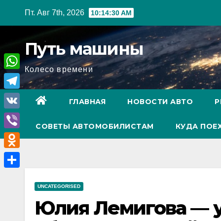
Перейти
Пт. Авг 7th, 2026
10:14:31 AM
к
содержимому
Путь машины
Колесо времени
W
h
T
ГЛАВНАЯ
НОВОСТИ АВТО
Р
a
e
V
t
СОВЕТЫ АВТОМОБИЛИСТАМ
КУДА ПОЕ
l
K
V
s
e
i
A
O
g
b
p
d
r
О
e
p
n
UNCATEGORISED
a
т
r
Юлия Лемигова — 
o
m
п
k