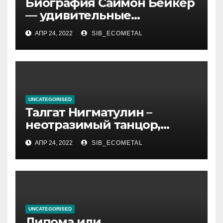
Биография Саймон Бейкер
— удивительные
подробности из жизни
АПР 24, 2022
SIB_ECOMETAL
актера, которые вы
обязательно хотели знать!
UNCATEGORISED
Талгат Нигматулин –
неотразимый танцор,
непревзойденный
АПР 24, 2022
SIB_ECOMETAL
постановщик хореографии,
великолепный актер и
славный, положительный
человек
UNCATEGORISED
Липома или