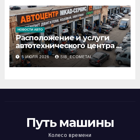
НОВОСТИ АВТО
Расположение и услуги
автотехнического центра в
районе 84-го километра
5 ИЮЛЯ 2026
SIB_ECOMETAL
МКАД
Путь машины
Колесо времени