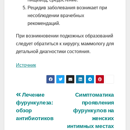
Рецидив заболевания возникает при
несоблюдении врачебных
рекомендаций.
При возникновении подкожных образований
следует обратиться к хирургу, маммологу для
детальной диагностики состояния.
Источник
Навигация
Лечение
Симптоматика
фурункулеза:
проявления
по
обзор
фурункулов на
записям
антибиотиков
женских
интимных местах