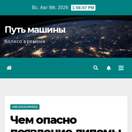
Перейти
Вс. Авг 9th, 2026
1:56:08 PM
к
содержимому
Путь машины
Колесо времени
UNCATEGORISED
Чем опасно
появление липомы