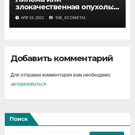
злокачественная опухоль:
как отличить
АПР 24, 2022
SIB_ECOMETAL
Добавить комментарий
Для отправки комментария вам необходимо
авторизоваться
.
Поиск