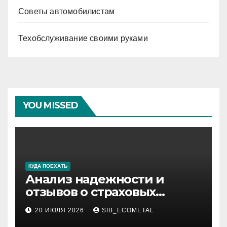
Советы автомобилистам
Техобслуживание своими руками
YOU MISSED
КУДА ПОЕХАТЬ
Анализ надежности и
отзывов о страховых
компаниях по итогам 2026
20 ИЮЛЯ 2026
SIB_ECOMETAL
года