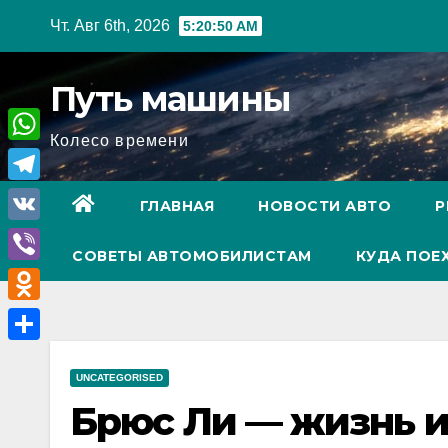
Перейти
Чт. Авг 6th, 2026
5:20:51 AM
к
содержимому
Путь машины
Колесо времени
W
h
T
ГЛАВНАЯ
НОВОСТИ АВТО
Р
a
e
V
t
СОВЕТЫ АВТОМОБИЛИСТАМ
КУДА ПОЕ
l
K
V
s
e
i
A
O
g
b
p
d
r
О
e
p
n
UNCATEGORISED
a
т
r
Брюс Ли — жизнь и
o
m
п
k