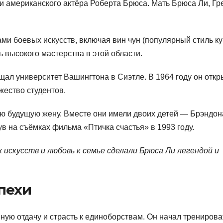
и американского актёра Роберта Брюса. Мать Брюса Ли, Гр
и боевых искусств, включая вин чун (популярный стиль ку
ь высокого мастерства в этой области.
щал университет Вашингтона в Сиэтле. В 1964 году он откр
жество студентов.
ою будущую жену. Вместе они имели двоих детей — Брэндон
ув на съёмках фильма «Птичка счастья» в 1993 году.
искусств и любовь к семье сделали Брюса Ли легендой и
пехи
ую отдачу и страсть к единоборствам. Он начал тренирова