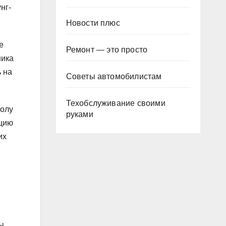
нг-
Новости плюс
е
Ремонт — это просто
ника
 на
Советы автомобилистам
Техобслуживание своими
колу
руками
ацию
их
ы,