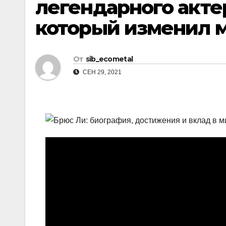
легендарного акте
р
l
а
который изменил 
a
в
s
и
От
sib_ecometal
s
т
СЕН 29, 2021
n
ь
i
k
i