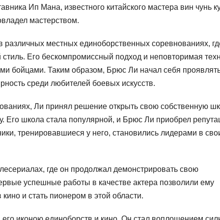
тавника Ип Мана, известного китайского мастера вин чунь ку
овладел мастерством.
 в различных местных единоборственных соревнованиях, гд
 стиль. Его бескомпромиссный подход и неповторимая тех
и бойцами. Таким образом, Брюс Ли начал себя проявлять
ность среди любителей боевых искусств.
ованиях, Ли принял решение открыть свою собственную ш
фу. Его школа стала популярной, и Брюс Ли приобрел репут
ники, тренировавшиеся у него, становились лидерами в сво
елесериалах, где он продолжал демонстрировать свою
первые успешные работы в качестве актера позволили ему
кино и стать пионером в этой области.
 его иконою единоборств и кино. Он стал воплощением сил