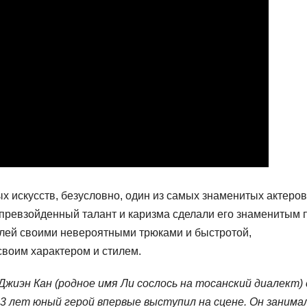
х искусств, безусловно, один из самых знаменитых актеров
епревзойденный талант и каризма сделали его знаменитым 
елей своими невероятными трюками и быстротой,
воим характером и стилем.
Джиэн Кан (родное имя Ли сослось на тосанский диалект)
3 лет юный герой впервые выступил на сцене. Он занима