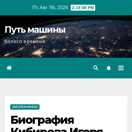
Перейти
Пт. Авг 7th, 2026
2:19:09 PM
к
содержимому
Путь машины
Колесо времени
UNCATEGORISED
Биография
Кибирева Игоря —