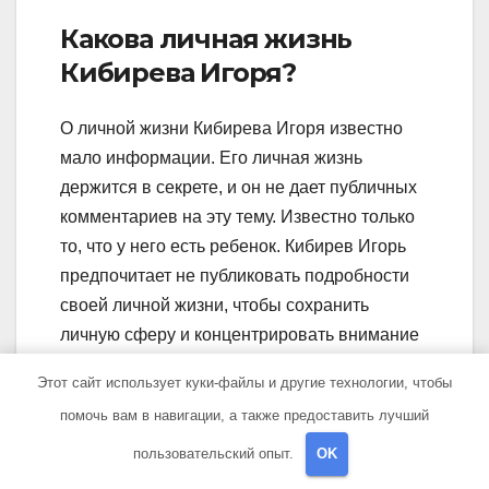
Какова личная жизнь
Кибирева Игоря?
О личной жизни Кибирева Игоря известно
мало информации. Его личная жизнь
держится в секрете, и он не дает публичных
комментариев на эту тему. Известно только
то, что у него есть ребенок. Кибирев Игорь
предпочитает не публиковать подробности
своей личной жизни, чтобы сохранить
личную сферу и концентрировать внимание
на своей музыкальной карьере.
Этот сайт использует куки-файлы и другие технологии, чтобы
Какие песни известны у
помочь вам в навигации, а также предоставить лучший
Кибирева Игоря?
пользовательский опыт.
OK