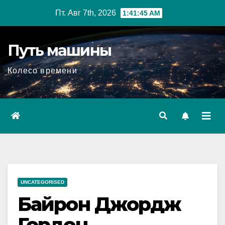
Перейти
Пт. Авг 7th, 2026
1:41:46 AM
к
содержимому
Путь машины
Колесо времени
UNCATEGORISED
Байрон Джордж
Гордон —