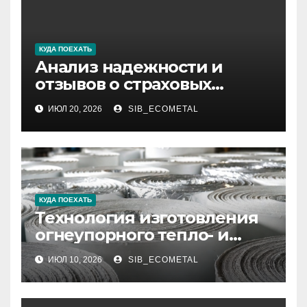
КУДА ПОЕХАТЬ
Анализ надежности и
отзывов о страховых
компаниях по итогам 2026
ИЮЛ 20, 2026
SIB_ECOMETAL
года
КУДА ПОЕХАТЬ
Технология изготовления
огнеупорного тепло- и
звукоизоляционного
ИЮЛ 10, 2026
SIB_ECOMETAL
картона МКРК-500 из
муллитокремнеземистого
волокна