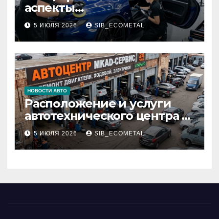
аспекты
профессионального
5 ИЮЛЯ 2026
SIB_ECOMETAL
детейлинга кузова и
салона
НОВОСТИ АВТО
Расположение и услуги
автотехнического центра в
районе 84-го километра
5 ИЮЛЯ 2026
SIB_ECOMETAL
МКАД