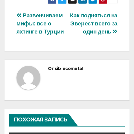
Навигация
Развенчиваем
Как подняться на
мифы: все о
Эверест всего за
по
яхтинге в Турции
один день
записям
От
sib_ecometal
ПОХОЖАЯ ЗАПИСЬ