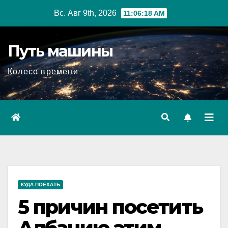
Перейти
Вс. Авг 9th, 2026
11:06:19 AM
к
содержимому
Путь машины
Колесо времени
КУДА ПОЕХАТЬ
5 причин посетить
Албанию этим