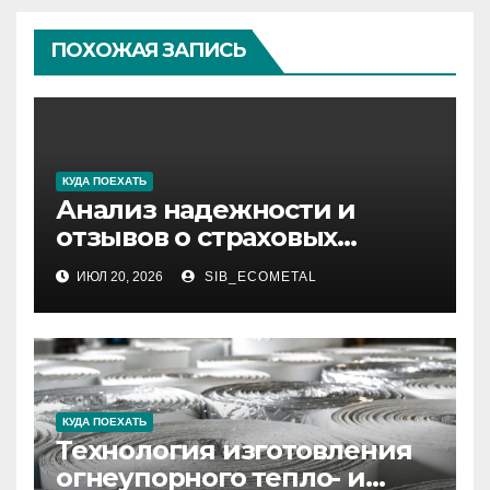
ПОХОЖАЯ ЗАПИСЬ
КУДА ПОЕХАТЬ
Анализ надежности и
отзывов о страховых
компаниях по итогам 2026
ИЮЛ 20, 2026
SIB_ECOMETAL
года
КУДА ПОЕХАТЬ
Технология изготовления
огнеупорного тепло- и