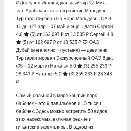
₽
Доступен Индивидуальный тур
Микс-
тур. Арабская сказка и райские Мальдивы.
Тур гарантирован На море Мальдивы, ОАЭ
11 дн.
(27 апр – 07 май и ещё 1 дата)
Сергей
4.8
(5)
от 162 697 ₽
от 13 535 ₽
Сергей 4.8
(5)
от 162 697 ₽
от 13 535 ₽
ОАЭ:
Дубай (мегаполис + пустыня) — девичник
Тур гарантирован Экскурсионный ОАЭ
8 дн.
(05 – 12 марта)
Наталья 5.0
(3)
255 233 ₽
28 343 ₽
Наталья 5.0
(3)
255 233 ₽
28 343
₽
Самый большой в мире крытый парк
бабочек – это 9 павильонов и 15 тысяч
бабочек. Здесь можно встретить 50 видов
этих насекомых, включая редкие и
гигантские экземпляры. В одном из