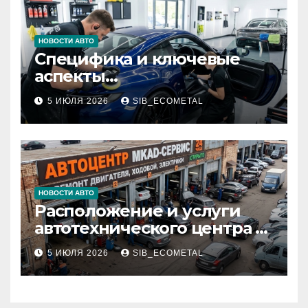
НОВОСТИ АВТО
Специфика и ключевые
аспекты
профессионального
5 ИЮЛЯ 2026
SIB_ECOMETAL
детейлинга кузова и
салона
НОВОСТИ АВТО
Расположение и услуги
автотехнического центра в
районе 84-го километра
5 ИЮЛЯ 2026
SIB_ECOMETAL
МКАД