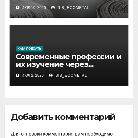
звукоизоляционного
ИЮЛ 10, 2026
SIB_ECOMETAL
картона МКРК-500 из
муллитокремнеземистого
волокна
КУДА ПОЕХАТЬ
Современные профессии и
их изучение через
интернет
ИЮЛ 2, 2026
SIB_ECOMETAL
Добавить комментарий
Для отправки комментария вам необходимо