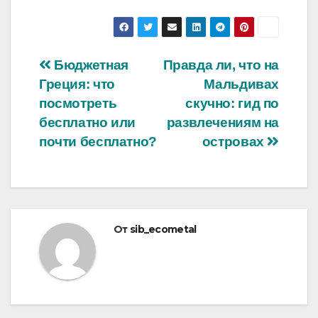
Навигация
Бюджетная
Правда ли, что на
Греция: что
Мальдивах
по
посмотреть
скучно: гид по
записям
бесплатно или
развлечениям на
почти бесплатно?
островах
От
sib_ecometal