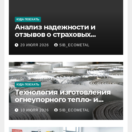
КУДА ПОЕХАТЬ
Анализ надежности и
отзывов о страховых
компаниях по итогам 2026
20 ИЮЛЯ 2026
SIB_ECOMETAL
года
КУДА ПОЕХАТЬ
Технология изготовления
огнеупорного тепло- и
звукоизоляционного
10 ИЮЛЯ 2026
SIB_ECOMETAL
картона МКРК-500 из
муллитокремнеземистого
волокна