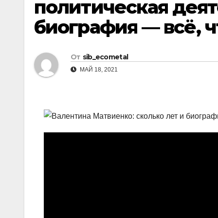
политическая деят
р
l
а
биография — всё, ч
a
в
s
и
От
sib_ecometal
s
т
МАЙ 18, 2021
n
ь
i
k
i