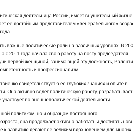
итическая деятельница России, имеет внушительный жизн
елает ее достойным представителем «венерабельного» возра
года.
ять важные политические роли на различных уровнях. В 20
 а с 2011 года начала свою работу на посту председателя
учи первой женщиной, занимающей эту должность, Валент
омпетентность и профессионализм.
иенко свидетельствует о ее глубоких знаниях и опыте в
и. Она активно ведет политическую работу, разрабатывает
е участвует во внешнеполитической деятельности.
шной политиком, но и образцом постоянного
зраста, она продолжает активно работать и достигать нов
ие к развитию делают ее великим вдохновением для многих