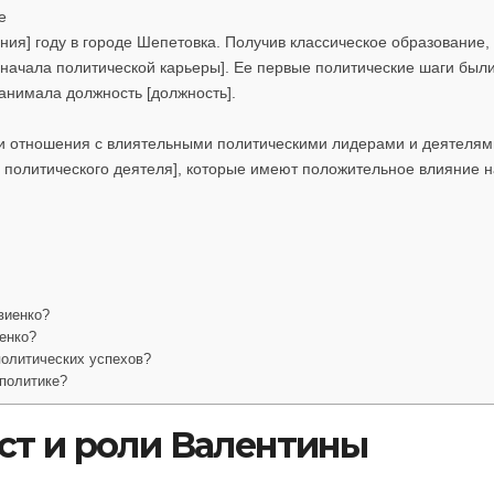
е
ния] году в городе Шепетовка. Получив классическое образование,
 начала политической карьеры]. Ее первые политические шаги был
занимала должность [должность].
и отношения с влиятельными политическими лидерами и деятелям
мя политического деятеля], которые имеют положительное влияние н
виенко?
енко?
политических успехов?
политике?
ст и роли Валентины