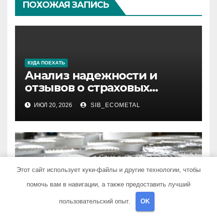
ПОХОЖАЯ ЗАПИСЬ
КУДА ПОЕХАТЬ
Анализ надежности и
отзывов о страховых
компаниях по итогам 2026
ИЮЛ 20, 2026
SIB_ECOMETAL
года
Этот сайт использует куки-файлы и другие технологии, чтобы
КУДА ПОЕХАТЬ
Технология изготовления
помочь вам в навигации, а также предоставить лучший
огнеупорного тепло- и
пользовательский опыт.
OK
звукоизоляционного
ИЮЛ 10, 2026
SIB_ECOMETAL