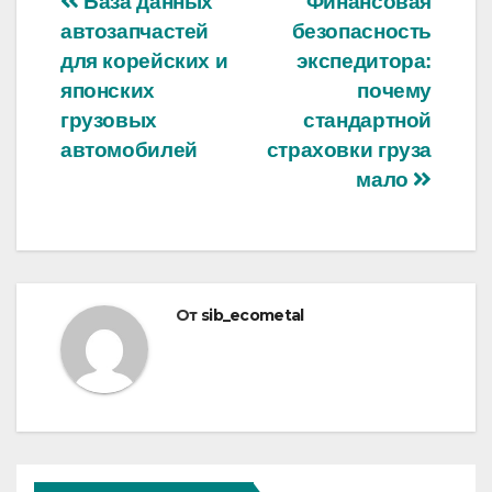
Навигация
База данных
Финансовая
автозапчастей
безопасность
по
для корейских и
экспедитора:
записям
японских
почему
грузовых
стандартной
автомобилей
страховки груза
мало
От
sib_ecometal