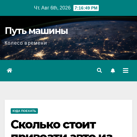
Перейти
Чт. Авг 6th, 2026
7:16:50 PM
к
содержимому
Путь машины
Колесо времени
КУДА ПОЕХАТЬ
Сколько стоит
привезти авто из