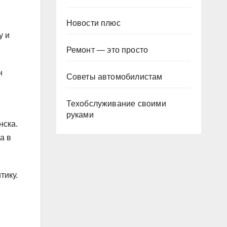
Новости плюс
у и
Ремонт — это просто
н
Советы автомобилистам
Техобслуживание своими
руками
нска.
а в
тику.