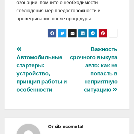
озонации, помните о необходимости
соблюдения мер предосторожности и
проветривания после процедуры.
Навигация
Важность
Автомобильные
срочного выкупа
по
стартеры:
авто: как не
записям
устройство,
попасть в
принцип работы и
неприятную
особенности
ситуацию
От
sib_ecometal