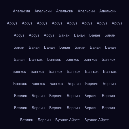
Апельсин
Апельсин
Апельсин
Апельсин
Апельсин
Арбуз
Арбуз
Арбуз
Арбуз
Арбуз
Арбуз
Арбуз
Арбуз
Арбуз
Арбуз
Арбуз
Банан
Банан
Банан
Банан
Банан
Банан
Банан
Банан
Банан
Банан
Банан
Банан
Бангкок
Бангкок
Бангкок
Бангкок
Бангкок
Бангкок
Бангкок
Бангкок
Бангкок
Бангкок
Бангкок
Бангкок
Бангкок
Бангкок
Берлин
Берлин
Берлин
Берлин
Берлин
Берлин
Берлин
Берлин
Берлин
Берлин
Берлин
Берлин
Берлин
Берлин
Берлин
Берлин
Берлин
Буэнос-Айрес
Буэнос-Айрес