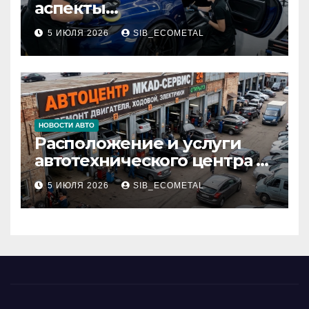
аспекты
профессионального
5 ИЮЛЯ 2026
SIB_ECOMETAL
детейлинга кузова и
салона
НОВОСТИ АВТО
Расположение и услуги
автотехнического центра в
районе 84-го километра
5 ИЮЛЯ 2026
SIB_ECOMETAL
МКАД