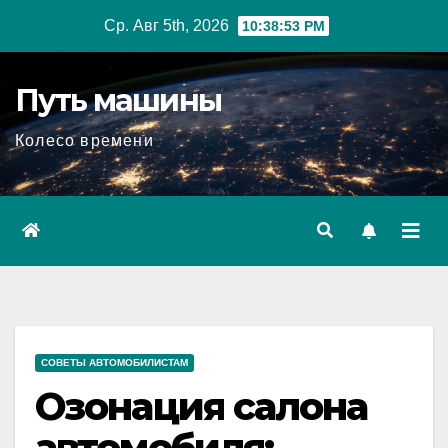
Перейти
Ср. Авг 5th, 2026
10:38:54 PM
к
содержимому
Путь машины
Колесо времени
СОВЕТЫ АВТОМОБИЛИСТАМ
Озонация салона
автомобиля: