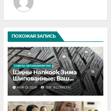
ПОХОЖАЯ ЗАПИСЬ
СОВЕТЫ АВТОМОБИЛИСТАМ
Шины Hankook Зима
Шипованные: Ваш
Надежный Партнёр на
НОЯ 15, 2024
SIB_ECOMETAL
Снежных Дорогах