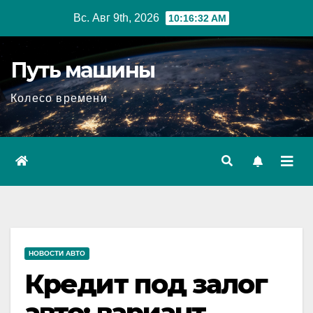
Перейти
Вс. Авг 9th, 2026
10:16:33 AM
к
содержимому
Путь машины
Колесо времени
НОВОСТИ АВТО
Кредит под залог
авто: вариант