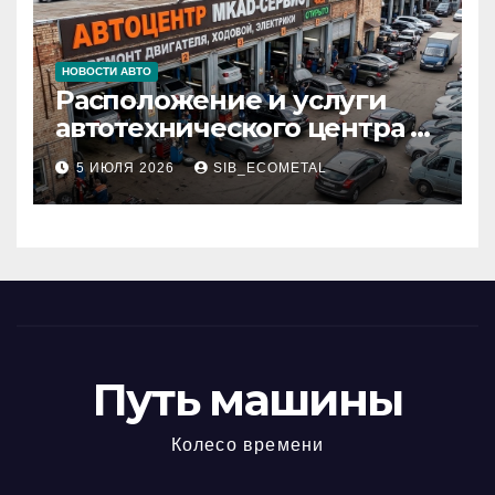
НОВОСТИ АВТО
Расположение и услуги
автотехнического центра в
районе 84-го километра
5 ИЮЛЯ 2026
SIB_ECOMETAL
МКАД
Путь машины
Колесо времени