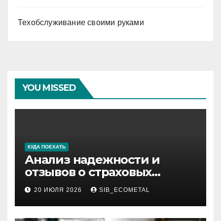
Техобслуживание своими руками
YOU MISSED
КУДА ПОЕХАТЬ
Анализ надежности и
отзывов о страховых
компаниях по итогам 2026
20 ИЮЛЯ 2026
SIB_ECOMETAL
года