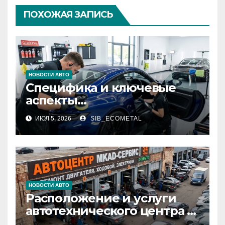
ПОХОЖАЯ ЗАПИСЬ
НОВОСТИ АВТО
Специфика и ключевые
аспекты
профессионального
ИЮЛ 5, 2026
SIB_ECOMETAL
детейлинга кузова и
салона
НОВОСТИ АВТО
Расположение и услуги
автотехнического центра в
районе 84-го километра