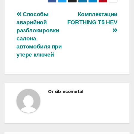
Навигация
Способы
Комплектации
аварийной
FORTHING T5 HEV
по
разблокировки
записям
салона
автомобиля при
утере ключей
От
sib_ecometal