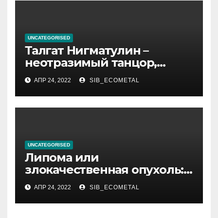
UNCATEGORISED
Талгат Нигматулин –
неотразимый танцор,
непревзойденный
АПР 24, 2022
SIB_ECOMETAL
постановщик хореографии,
великолепный актер и
славный, положительный
человек
UNCATEGORISED
Липома или
злокачественная опухоль:
как отличить
АПР 24, 2022
SIB_ECOMETAL