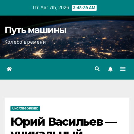
Перейти
Пт. Авг 7th, 2026
3:48:40 AM
к
содержимому
Путь машины
Колесо времени
UNCATEGORISED
Юрий Васильев —
уникальный