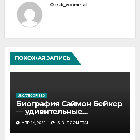
От
sib_ecometal
ПОХОЖАЯ ЗАПИСЬ
UNCATEGORISED
Биография Саймон Бейкер
— удивительные
подробности из жизни
АПР 24, 2022
SIB_ECOMETAL
актера, которые вы
обязательно хотели знать!