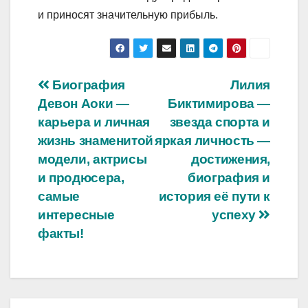
и приносят значительную прибыль.
Навигация
Биография
Лилия
Девон Аоки —
Биктимирова —
по
карьера и личная
звезда спорта и
записям
жизнь знаменитой
яркая личность —
модели, актрисы
достижения,
и продюсера,
биография и
самые
история её пути к
интересные
успеху
факты!