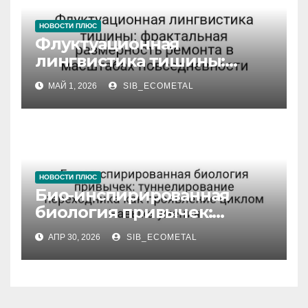
НОВОСТИ ПЛЮС
Флуктуационная
лингвистика тишины:
фрактальная размерность
МАЙ 1, 2026
SIB_ECOMETAL
ремонта в масштабах
повседневности
НОВОСТИ ПЛЮС
Био-инспирированная
биология привычек:
туннелирование
АПР 30, 2026
SIB_ECOMETAL
переходника как
проявление циклом
Навыка умения