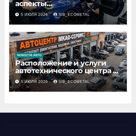
аспекты
профессионального
5 ИЮЛЯ 2026
SIB_ECOMETAL
детейлинга кузова и
салона
НОВОСТИ АВТО
Расположение и услуги
автотехнического центра в
районе 84-го километра
5 ИЮЛЯ 2026
SIB_ECOMETAL
МКАД