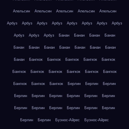
Апельсин
Апельсин
Апельсин
Апельсин
Апельсин
Арбуз
Арбуз
Арбуз
Арбуз
Арбуз
Арбуз
Арбуз
Арбуз
Арбуз
Арбуз
Арбуз
Банан
Банан
Банан
Банан
Банан
Банан
Банан
Банан
Банан
Банан
Банан
Банан
Бангкок
Бангкок
Бангкок
Бангкок
Бангкок
Бангкок
Бангкок
Бангкок
Бангкок
Бангкок
Бангкок
Бангкок
Бангкок
Бангкок
Берлин
Берлин
Берлин
Берлин
Берлин
Берлин
Берлин
Берлин
Берлин
Берлин
Берлин
Берлин
Берлин
Берлин
Берлин
Берлин
Берлин
Буэнос-Айрес
Буэнос-Айрес