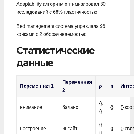
Adaptability алгоритм оптимизировал 30
исследований с 68% пластичностью.
Bed management система управляла 96
койками с 2 оборачиваемостью.
Статистические
данные
Переменная
Переменная 1
ρ
n
Инте
2
{}.
внимание
баланс
{}
{} ко
{}
{}.
настроение
инсайт
{}
{} свя
{}