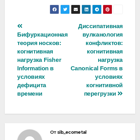
Навигация
Диссипативная
Бифуркационная
вулканология
по
теория носков:
конфликтов:
записям
когнитивная
когнитивная
нагрузка Fisher
нагрузка
Information в
Canonical Forms в
условиях
условиях
дефицита
когнитивной
времени
перегрузки
От
sib_ecometal