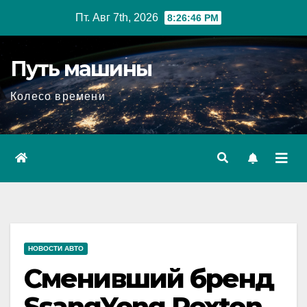
Перейти
Пт. Авг 7th, 2026
8:26:48 PM
к
содержимому
Путь машины
Колесо времени
НОВОСТИ АВТО
Сменивший бренд
SsangYong Rexton