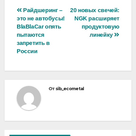
Навигация
Райдшеринг –
20 новых свечей:
это не автобусы!
NGK расширяет
по
BlaBlaCar опять
продуктовую
записям
пытаются
линейку
запретить в
России
От
sib_ecometal