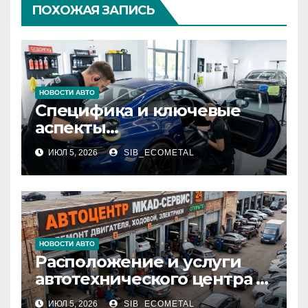
ПОХОЖАЯ ЗАПИСЬ
НОВОСТИ АВТО
Специфика и ключевые
аспекты
профессионального
ИЮЛ 5, 2026
SIB_ECOMETAL
детейлинга кузова и
салона
НОВОСТИ АВТО
Расположение и услуги
автотехнического центра в
районе 84-го километра
ИЮЛ 5, 2026
SIB_ECOMETAL