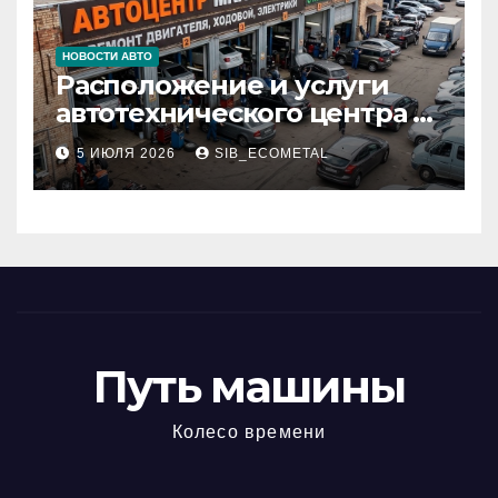
НОВОСТИ АВТО
Расположение и услуги
автотехнического центра в
районе 84-го километра
5 ИЮЛЯ 2026
SIB_ECOMETAL
МКАД
Путь машины
Колесо времени