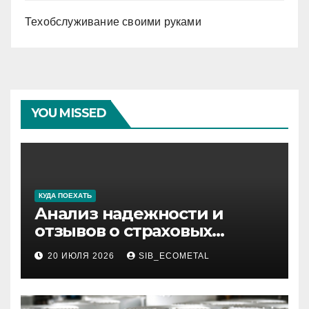
Техобслуживание своими руками
YOU MISSED
КУДА ПОЕХАТЬ
Анализ надежности и
отзывов о страховых
компаниях по итогам 2026
20 ИЮЛЯ 2026
SIB_ECOMETAL
года