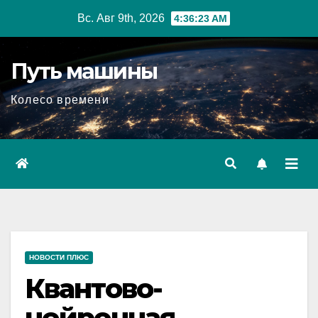
Перейти
Вс. Авг 9th, 2026
4:36:25 AM
к
содержимому
Путь машины
Колесо времени
НОВОСТИ ПЛЮС
Квантово-
нейронная