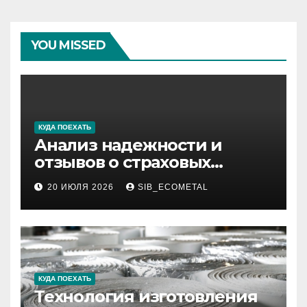
YOU MISSED
КУДА ПОЕХАТЬ
Анализ надежности и
отзывов о страховых
компаниях по итогам 2026
20 ИЮЛЯ 2026
SIB_ECOMETAL
года
КУДА ПОЕХАТЬ
Технология изготовления