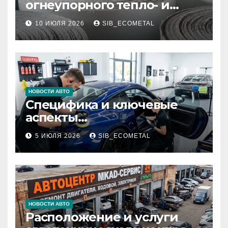
огнеупорного тепло- и
звукоизоляционного
10 ИЮЛЯ 2026
SIB_ECOMETAL
картона МКРК-500 из
муллитокремнеземистого
волокна
НОВОСТИ АВТО
Специфика и ключевые
аспекты
профессионального
5 ИЮЛЯ 2026
SIB_ECOMETAL
детейлинга кузова и
салона
НОВОСТИ АВТО
Расположение и услуги