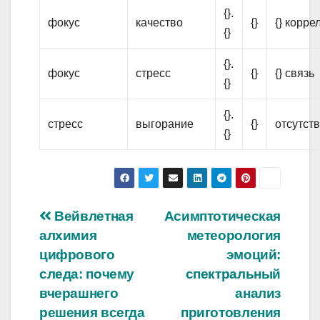
{}.
фокус
качество
{}
{} корре
{}
{}.
фокус
стресс
{}
{} связь
{}
{}.
стресс
выгорание
{}
отсутств
{}
Навигация
Вейвлетная
Асимптотическая
алхимия
метеорология
по
цифрового
эмоций:
записям
следа: почему
спектральный
вчерашнего
анализ
решения всегда
приготовления