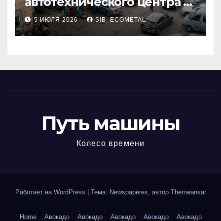
автотехнического центра в
районе 84-го километра
5 ИЮЛЯ 2026
SIB_ECOMETAL
МКАД
Путь машины
Колесо времени
Работает на WordPress
|
Тема: Newspaperex, автор
Themeansar
Home
Авокадо
Авокадо
Авокадо
Авокадо
Авокадо