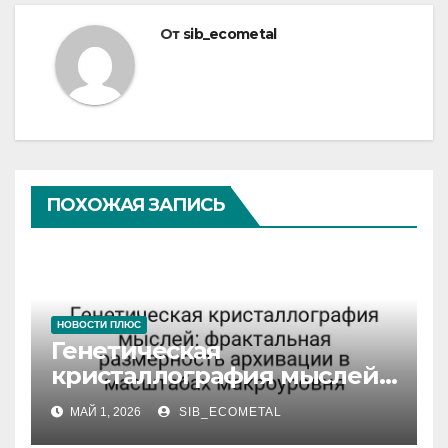
От
sib_ecometal
ПОХОЖАЯ ЗАПИСЬ
НОВОСТИ ПЛЮС
Генетическая
кристаллография мыслей:
фрактальная размерность
МАЙ 1, 2026
SIB_ECOMETAL
архивации в масштабах