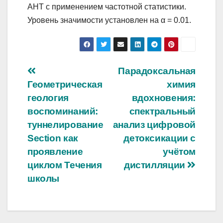
AHT с применением частотной статистики.
Уровень значимости установлен на α = 0.01.
Навигация
Парадоксальная
Геометрическая
химия
по
геология
вдохновения:
записям
воспоминаний:
спектральный
туннелирование
анализ цифровой
Section как
детоксикации с
проявление
учётом
циклом Течения
дистилляции
школы