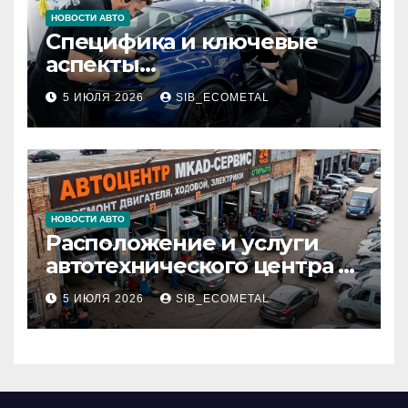
НОВОСТИ АВТО
Специфика и ключевые
аспекты
профессионального
5 ИЮЛЯ 2026
SIB_ECOMETAL
детейлинга кузова и
салона
НОВОСТИ АВТО
Расположение и услуги
автотехнического центра в
районе 84-го километра
5 ИЮЛЯ 2026
SIB_ECOMETAL
МКАД