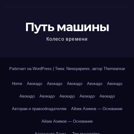
Путь машины
Колесо времени
Работает на WordPress
|
Тема: Newspaperex, автор
Themeansar
Home
Авокадо
Авокадо
Авокадо
Авокадо
Авокадо
Авокадо
Авокадо
Авокадо
Авокадо
Авокадо
Авторам и правообладателям
Айзек Азимов — Основание
Айзек Азимов — Основание
Александр Дюма — Три мушкетёра