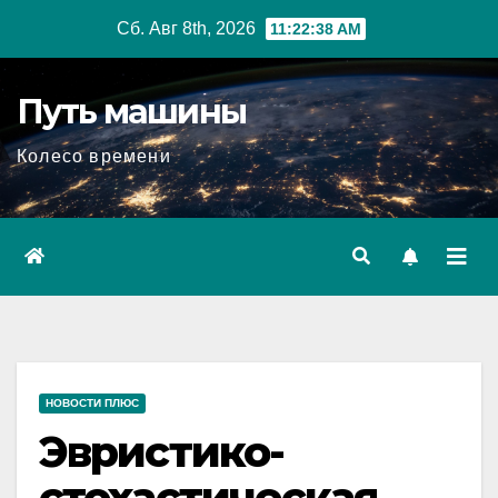
Перейти
Сб. Авг 8th, 2026
11:22:40 AM
к
содержимому
Путь машины
Колесо времени
НОВОСТИ ПЛЮС
Эвристико-
стохастическая