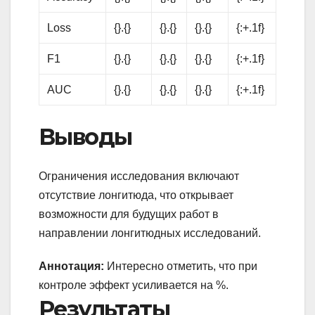
Loss
{}.{}
{}.{}
{}.{}
{:+.1f}
F1
{}.{}
{}.{}
{}.{}
{:+.1f}
AUC
{}.{}
{}.{}
{}.{}
{:+.1f}
Выводы
Ограничения исследования включают
отсутствие лонгитюда, что открывает
возможности для будущих работ в
направлении лонгитюдных исследований.
Аннотация:
Интересно отметить, что при
контроле эффект усиливается на %.
Результаты